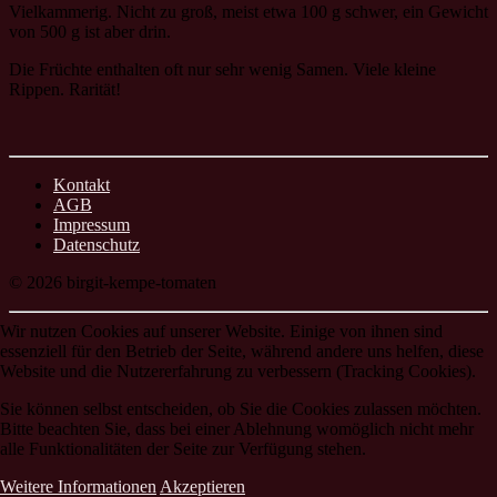
Vielkammerig. Nicht zu groß, meist etwa 100 g schwer, ein Gewicht
von 500 g ist aber drin.
Die Früchte enthalten oft nur sehr wenig Samen. Viele kleine
Rippen. Rarität!
Kontakt
AGB
Impressum
Datenschutz
© 2026 birgit-kempe-tomaten
Wir nutzen Cookies auf unserer Website. Einige von ihnen sind
essenziell für den Betrieb der Seite, während andere uns helfen, diese
Website und die Nutzererfahrung zu verbessern (Tracking Cookies).
Sie können selbst entscheiden, ob Sie die Cookies zulassen möchten.
Bitte beachten Sie, dass bei einer Ablehnung womöglich nicht mehr
alle Funktionalitäten der Seite zur Verfügung stehen.
Weitere Informationen
Akzeptieren