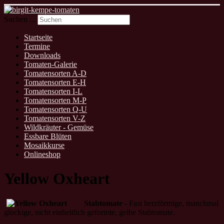
Suchen ...
Startseite
Termine
Downloads
Tomaten-Galerie
Tomatensorten A-D
Tomatensorten E-H
Tomatensorten I-L
Tomatensorten M-P
Tomatensorten Q-U
Tomatensorten V-Z
Wildkräuter - Gemüse
Essbare Blüten
Mosaikkurse
Onlineshop
Yellow Oxheart
Stabtomate -
Fast herzförmige, manchmal
glockige, nicht einheitlich geformte, gelbe Stabtomate.