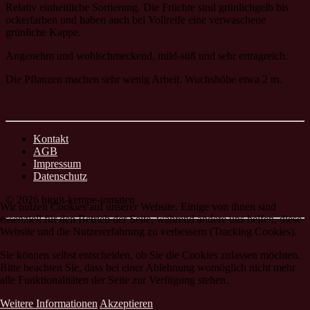
Relativ einheitliche Sortierung. Die Früchte sind grünlichgelb bis
ockerfarben und haben auch bei Vollreife eine verwaschene
grünliche Kappe.
Angenehm und wohlschmeckend, mild-süß und sehr ertragreich.
Die Pflanzen machen sehr wenig Arbeit. Wuchshöhe etwa 2 m.
Kontakt
AGB
Impressum
Datenschutz
© 2026 birgit-kempe-tomaten
Wir nutzen Cookies auf unserer Website. Einige von ihnen sind
essenziell für den Betrieb der Seite, während andere uns helfen, diese
Website und die Nutzererfahrung zu verbessern (Tracking Cookies).
Sie können selbst entscheiden, ob Sie die Cookies zulassen möchten.
Bitte beachten Sie, dass bei einer Ablehnung womöglich nicht mehr
alle Funktionalitäten der Seite zur Verfügung stehen.
Weitere Informationen
Akzeptieren