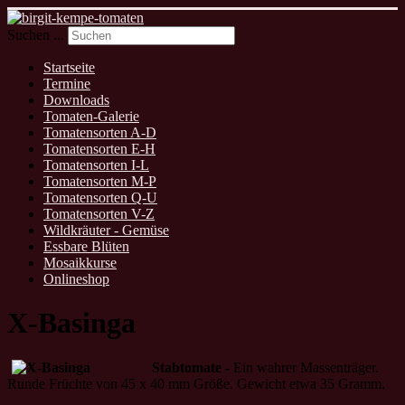
Suchen ...
Startseite
Termine
Downloads
Tomaten-Galerie
Tomatensorten A-D
Tomatensorten E-H
Tomatensorten I-L
Tomatensorten M-P
Tomatensorten Q-U
Tomatensorten V-Z
Wildkräuter - Gemüse
Essbare Blüten
Mosaikkurse
Onlineshop
X-Basinga
Stabtomate -
Ein wahrer Massenträger.
Runde Früchte von 45 x 40 mm Größe. Gewicht etwa 35 Gramm.