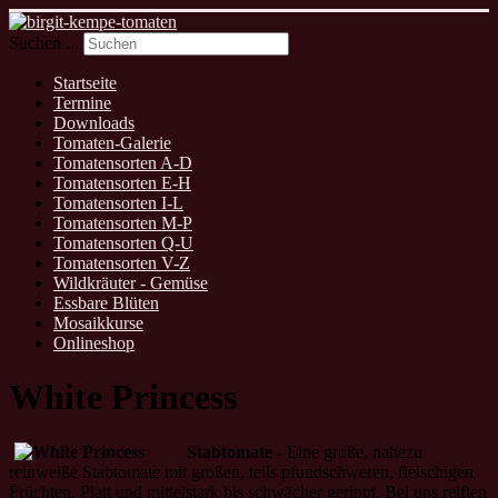
Suchen ...
Startseite
Termine
Downloads
Tomaten-Galerie
Tomatensorten A-D
Tomatensorten E-H
Tomatensorten I-L
Tomatensorten M-P
Tomatensorten Q-U
Tomatensorten V-Z
Wildkräuter - Gemüse
Essbare Blüten
Mosaikkurse
Onlineshop
White Princess
Stabtomate -
Eine große, nahezu
reinweiße Stabtomate mit großen, teils pfundschweren, fleischigen
Früchten. Platt und mittelstark bis schwächer gerippt. Bei uns reiften