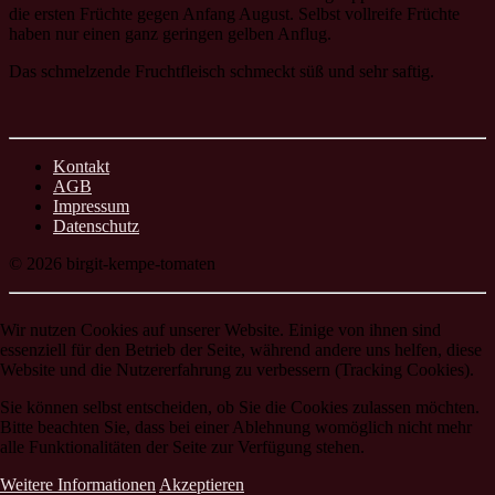
die ersten Früchte gegen Anfang August. Selbst vollreife Früchte
haben nur einen ganz geringen gelben Anflug.
Das schmelzende Fruchtfleisch schmeckt süß und sehr saftig.
Kontakt
AGB
Impressum
Datenschutz
© 2026 birgit-kempe-tomaten
Wir nutzen Cookies auf unserer Website. Einige von ihnen sind
essenziell für den Betrieb der Seite, während andere uns helfen, diese
Website und die Nutzererfahrung zu verbessern (Tracking Cookies).
Sie können selbst entscheiden, ob Sie die Cookies zulassen möchten.
Bitte beachten Sie, dass bei einer Ablehnung womöglich nicht mehr
alle Funktionalitäten der Seite zur Verfügung stehen.
Weitere Informationen
Akzeptieren