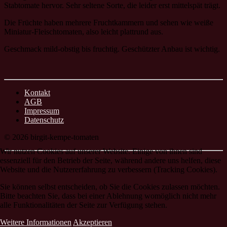
Stabtomate hervor. Sehr seltene Sorte, die leider erst mittelspät trägt.
Die Früchte haben mehrere Fruchtkammern und sehen wie weiße
Miniatur-Fleischtomaten, also leicht plattrund aus.
Geschmack mild-obstig bis fruchtig. Geschützter Anbau ist wichtig.
Kontakt
AGB
Impressum
Datenschutz
© 2026 birgit-kempe-tomaten
Wir nutzen Cookies auf unserer Website. Einige von ihnen sind
essenziell für den Betrieb der Seite, während andere uns helfen, diese
Website und die Nutzererfahrung zu verbessern (Tracking Cookies).
Sie können selbst entscheiden, ob Sie die Cookies zulassen möchten.
Bitte beachten Sie, dass bei einer Ablehnung womöglich nicht mehr
alle Funktionalitäten der Seite zur Verfügung stehen.
Weitere Informationen
Akzeptieren