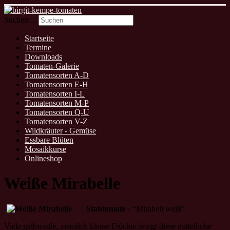
Suchen ...
Startseite
Termine
Downloads
Tomaten-Galerie
Tomatensorten A-D
Tomatensorten E-H
Tomatensorten I-L
Tomatensorten M-P
Tomatensorten Q-U
Tomatensorten V-Z
Wildkräuter - Gemüse
Essbare Blüten
Mosaikkurse
Onlineshop
Weiße Mirabelle
Stabtomate -
“Mirabell weiß”
Viele gelbweiße, ziemlich kleine Früchte bringt diese mittelhohe