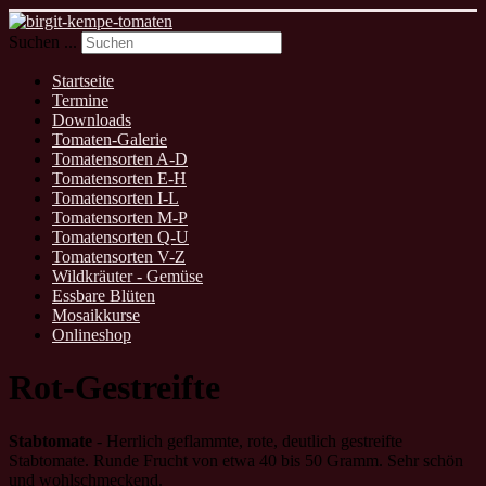
Suchen ...
Startseite
Termine
Downloads
Tomaten-Galerie
Tomatensorten A-D
Tomatensorten E-H
Tomatensorten I-L
Tomatensorten M-P
Tomatensorten Q-U
Tomatensorten V-Z
Wildkräuter - Gemüse
Essbare Blüten
Mosaikkurse
Onlineshop
Rot-Gestreifte
Stabtomate
- Herrlich geflammte, rote, deutlich gestreifte
Stabtomate. Runde Frucht von etwa 40 bis 50 Gramm. Sehr schön
und wohlschmeckend.