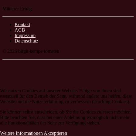
Mittlerer Ertrag.
Kontakt
AGB
Impressum
Datenschutz
© 2026 birgit-kempe-tomaten
Wir nutzen Cookies auf unserer Website. Einige von ihnen sind
essenziell für den Betrieb der Seite, während andere uns helfen, diese
Website und die Nutzererfahrung zu verbessern (Tracking Cookies).
Sie können selbst entscheiden, ob Sie die Cookies zulassen möchten.
Bitte beachten Sie, dass bei einer Ablehnung womöglich nicht mehr
alle Funktionalitäten der Seite zur Verfügung stehen.
Weitere Informationen
Akzeptieren