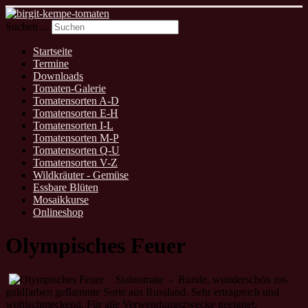
Suchen ...
Startseite
Termine
Downloads
Tomaten-Galerie
Tomatensorten A-D
Tomatensorten E-H
Tomatensorten I-L
Tomatensorten M-P
Tomatensorten Q-U
Tomatensorten V-Z
Wildkräuter - Gemüse
Essbare Blüten
Mosaikkurse
Onlineshop
Olympisches Feuer
Stabtomate - Runde, wunderschön rot-
goldfarben geflammte Sorte aus Russland. Sehr ertragreich und
wohlschmeckend. Für alle Verwendungszwecke geeignet.