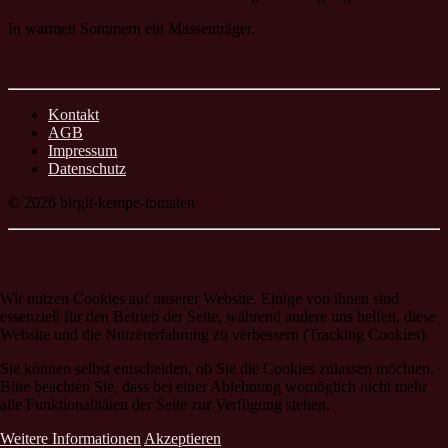
In warmen Sommern ein Massenträger.
Kontakt
AGB
Impressum
Datenschutz
© 2026 birgit-kempe-tomaten
Wir nutzen Cookies auf unserer Website. Einige von ihnen sind
essenziell für den Betrieb der Seite, während andere uns helfen, diese
Website und die Nutzererfahrung zu verbessern (Tracking Cookies).
Sie können selbst entscheiden, ob Sie die Cookies zulassen möchten.
Bitte beachten Sie, dass bei einer Ablehnung womöglich nicht mehr
alle Funktionalitäten der Seite zur Verfügung stehen.
Weitere Informationen
Akzeptieren