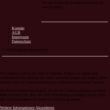
Für den Anbau im Freiland und auch im
Gewächshaus.
Kontakt
AGB
Impressum
Datenschutz
© 2026 birgit-kempe-tomaten
Wir nutzen Cookies auf unserer Website. Einige von ihnen sind
essenziell für den Betrieb der Seite, während andere uns helfen, diese
Website und die Nutzererfahrung zu verbessern (Tracking Cookies).
Sie können selbst entscheiden, ob Sie die Cookies zulassen möchten.
Bitte beachten Sie, dass bei einer Ablehnung womöglich nicht mehr
alle Funktionalitäten der Seite zur Verfügung stehen.
Weitere Informationen
Akzeptieren