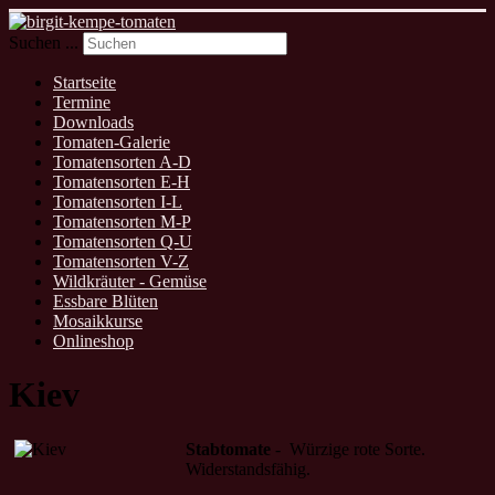
Suchen ...
Startseite
Termine
Downloads
Tomaten-Galerie
Tomatensorten A-D
Tomatensorten E-H
Tomatensorten I-L
Tomatensorten M-P
Tomatensorten Q-U
Tomatensorten V-Z
Wildkräuter - Gemüse
Essbare Blüten
Mosaikkurse
Onlineshop
Kiev
Stabtomate
- Würzige rote Sorte.
Widerstandsfähig.