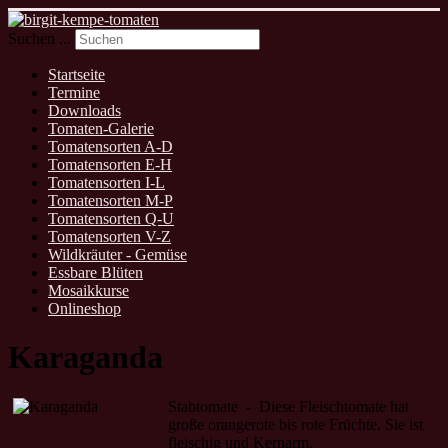
Suchen ...
Startseite
Termine
Downloads
Tomaten-Galerie
Tomatensorten A-D
Tomatensorten E-H
Tomatensorten I-L
Tomatensorten M-P
Tomatensorten Q-U
Tomatensorten V-Z
Wildkräuter - Gemüse
Essbare Blüten
Mosaikkurse
Onlineshop
Karaganda
Stabtomate - Diese Fleischtomate hat
große orangerote bis rote Früchte. Sie ist
fleischig und Kernarm.