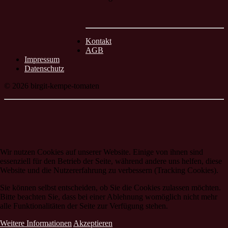
Kontakt
AGB
Impressum
Datenschutz
© 2026 birgit-kempe-tomaten
Wir nutzen Cookies auf unserer Website. Einige von ihnen sind
essenziell für den Betrieb der Seite, während andere uns helfen, diese
Website und die Nutzererfahrung zu verbessern (Tracking Cookies).
Sie können selbst entscheiden, ob Sie die Cookies zulassen möchten.
Bitte beachten Sie, dass bei einer Ablehnung womöglich nicht mehr
alle Funktionalitäten der Seite zur Verfügung stehen.
Weitere Informationen
Akzeptieren