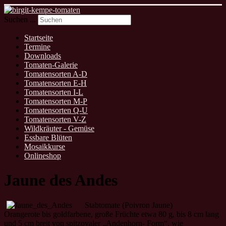
Suchen ...
Startseite
Termine
Downloads
Tomaten-Galerie
Tomatensorten A-D
Tomatensorten E-H
Tomatensorten I-L
Tomatensorten M-P
Tomatensorten Q-U
Tomatensorten V-Z
Wildkräuter - Gemüse
Essbare Blüten
Mosaikkurse
Onlineshop
Jaune des Andes
Stabtomate (Poivron Jaune)
Orangerote bis goldfarbene, große Früchte etwa 80 g, bis 8 cm lang
und 5 cm breit von spitzovaler „Andenhorn- Form“, wie