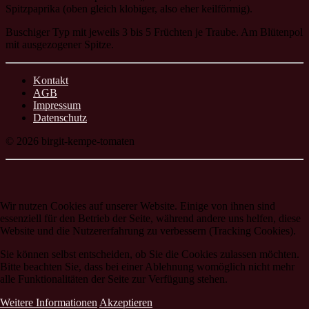
Spitzpaprika (oben gleich klobiger, also eher keilförmig).
Buschiger Typ mit jeweils 3 bis 5 Früchten je Traube. Am Blütenpol
mit ausgezogener Spitze.
Kontakt
AGB
Impressum
Datenschutz
© 2026 birgit-kempe-tomaten
Wir nutzen Cookies auf unserer Website. Einige von ihnen sind
essenziell für den Betrieb der Seite, während andere uns helfen, diese
Website und die Nutzererfahrung zu verbessern (Tracking Cookies).
Sie können selbst entscheiden, ob Sie die Cookies zulassen möchten.
Bitte beachten Sie, dass bei einer Ablehnung womöglich nicht mehr
alle Funktionalitäten der Seite zur Verfügung stehen.
Weitere Informationen
Akzeptieren