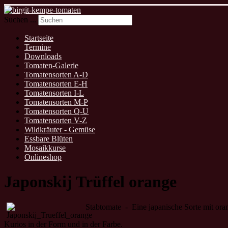
Suchen ...
Startseite
Termine
Downloads
Tomaten-Galerie
Tomatensorten A-D
Tomatensorten E-H
Tomatensorten I-L
Tomatensorten M-P
Tomatensorten Q-U
Tomatensorten V-Z
Wildkräuter - Gemüse
Essbare Blüten
Mosaikkurse
Onlineshop
Japonskij Trüffel orange
Stabtomate - Eine japanische Sorte mit ora
Kurios in der Form und in der Farbe.