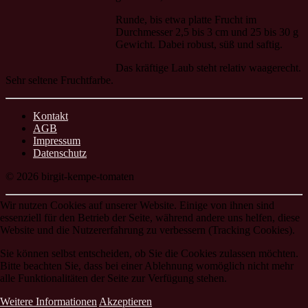
Runde, bis etwa platte Frucht im
Durchmesser 2,5 bis 3 cm und 25 bis 30 g
Gewicht. Dabei robust, süß und saftig.
Das kräftige Laub steht relativ waagerecht.
Sehr seltene Fruchtfarbe.
Kontakt
AGB
Impressum
Datenschutz
© 2026 birgit-kempe-tomaten
Wir nutzen Cookies auf unserer Website. Einige von ihnen sind
essenziell für den Betrieb der Seite, während andere uns helfen, diese
Website und die Nutzererfahrung zu verbessern (Tracking Cookies).
Sie können selbst entscheiden, ob Sie die Cookies zulassen möchten.
Bitte beachten Sie, dass bei einer Ablehnung womöglich nicht mehr
alle Funktionalitäten der Seite zur Verfügung stehen.
Weitere Informationen
Akzeptieren