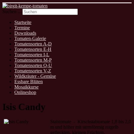
Suchen ...
Startseite
Termine
Downloads
Tomaten-Galerie
Tomatensorten A-D
Tomatensorten E-H
Tomatensorten I-L
Tomatensorten M-P
Tomatensorten Q-U
Tomatensorten V-Z
Wildkräuter - Gemüse
Essbare Blüten
Mosaikkurse
Onlineshop
Isis Candy
Stabtomate - Kirschstabtomate 1,8 bis 2,0
m und höher mit sternförmig rotgelb
gefleckten, kleinen Früchten.