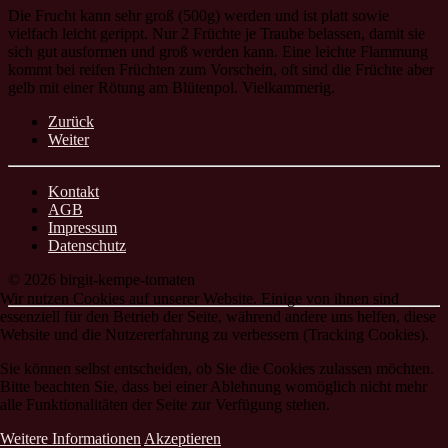
Die Frucht kann sehr groß (500g) werden und ist platt sowie
vielfach leicht gerippt. Nur 2 Früchte je Traube belassen, damit sie
sich gut ausformen und groß werden kann. Eine leichte Flammung
kommt bei reifen Früchten zum Vorschein, oft sind die Früchte aber
gelb mit einer Rötung am Blütenpol. Vielkammerig.
Zurück
Weiter
Kontakt
AGB
Impressum
Datenschutz
© 2026 birgit-kempe-tomaten
Wir nutzen Cookies auf unserer Website. Einige von ihnen sind
essenziell für den Betrieb der Seite, während andere uns helfen, diese
Website und die Nutzererfahrung zu verbessern (Tracking Cookies).
Sie können selbst entscheiden, ob Sie die Cookies zulassen möchten.
Bitte beachten Sie, dass bei einer Ablehnung womöglich nicht mehr
alle Funktionalitäten der Seite zur Verfügung stehen.
Weitere Informationen
Akzeptieren