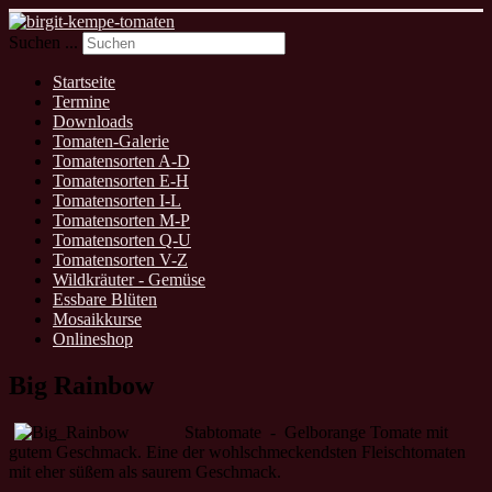
Suchen ...
Startseite
Termine
Downloads
Tomaten-Galerie
Tomatensorten A-D
Tomatensorten E-H
Tomatensorten I-L
Tomatensorten M-P
Tomatensorten Q-U
Tomatensorten V-Z
Wildkräuter - Gemüse
Essbare Blüten
Mosaikkurse
Onlineshop
Big Rainbow
Stabtomate - Gelborange Tomate mit
gutem Geschmack. Eine der wohlschmeckendsten Fleischtomaten
mit eher süßem als saurem Geschmack.